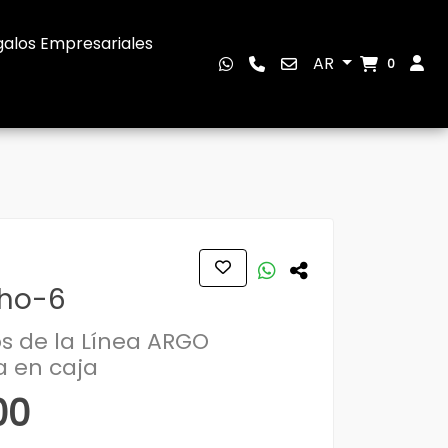
alos Empresariales
AR
0
cho-6
os de la Línea ARGO
 en caja
00