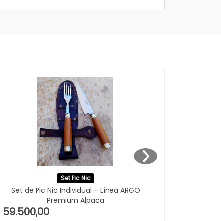
Set Pic Nic
Set de Pic Nic Individual – Línea ARGO
Set de Pi
Premium Alpaca
 59.500,00
$ 148.00