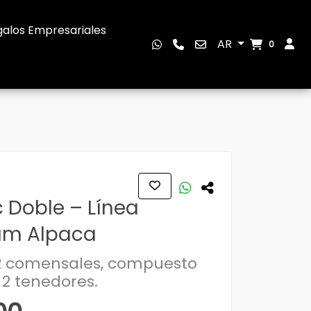
alos Empresariales
AR
0
c Doble – Línea
um Alpaca
 2 comensales, compuesto
y 2 tenedores.