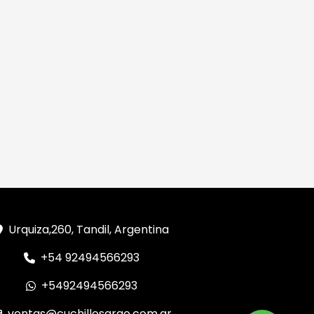
Urquiza,260, Tandil, Argentina
+54 92494566293
+5492494566293
ventas@cuchillosargo.com.ar