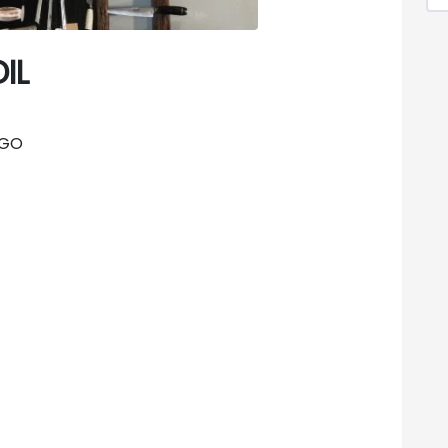
IL
RGO